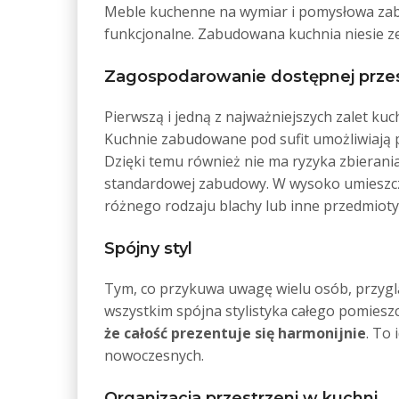
Meble kuchenne na wymiar i pomysłowa zab
funkcjonalne. Zabudowana kuchnia niesie ze
Zagospodarowanie dostępnej przes
Pierwszą i jedną z najważniejszych zalet ku
Kuchnie zabudowane pod sufit umożliwiają p
Dzięki temu również nie ma ryzyka zbierania
standardowej zabudowy. W wysoko umieszczon
różnego rodzaju blachy lub inne przedmioty,
Spójny styl
Tym, co przykuwa uwagę wielu osób, przygl
wszystkim spójna stylistyka całego pomieszc
że całość prezentuje się harmonijnie
. To
nowoczesnych.
Organizacja przestrzeni w kuchni