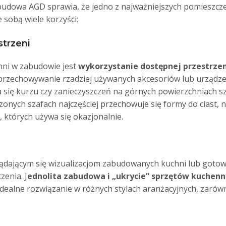
udowa AGD sprawia, że jedno z najważniejszych pomieszcze
 sobą wiele korzyści:
trzeni
chni w zabudowie jest
wykorzystanie dostępnej przestrze
rzechowywanie rzadziej używanych akcesoriów lub urządzeń
 się kurzu czy zanieczyszczeń na górnych powierzchniach sz
ych szafach najczęściej przechowuje się formy do ciast, na
 których używa się okazjonalnie.
ądającym się wizualizacjom zabudowanych kuchni lub gotowy
zenia. J
ednolita zabudowa i „ukrycie” sprzętów kuchen
 idealne rozwiązanie w różnych stylach aranżacyjnych, zaró