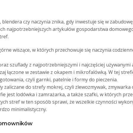
blendera czy naczynia znika, gdy inwestuje się w zabudowę
kich najpotrzebniejszych artykułów gospodarstwa domowego
ref.
 i górne wiszące, w których przechowuje się naczynia codzie
 oraz szuflady z najpotrzebniejszymi i najczęściej używanym
zaj łączone w zestawie z okapem i mikrofalówką. W tej strefi
gotowania, czyli garnki, patelnie i formy do pieczenia.
uły zaliczane do strefy mokrej, czyli zlewozmywak, zmywarka
efie jest lodówka i zamrażarka, a także szafki, w których pr
ych stref w ten sposób sprawi, że wszelkie czynności wyko
ardzo minimalistyczny.
 domowników