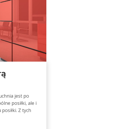
rą
uchnia jest po
ne posiłki, ale i
posiłki. Z tych