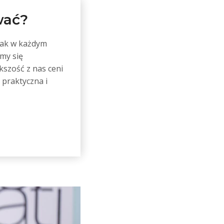
wać?
nak w każdym
emy się
kszość z nas ceni
 praktyczna i