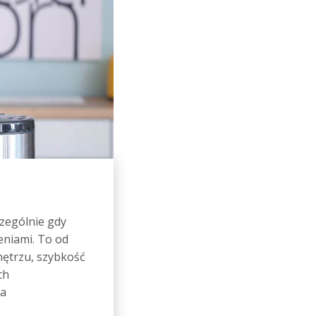
czególnie gdy
eniami. To od
nętrzu, szybkość
ch
ia