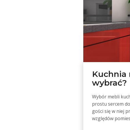
Kuchnia 
wybrać?
Wybór mebli kuch
prostu sercem dom
gości się w niej 
względów pomiesz